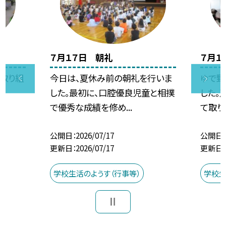
７月１７日 朝礼
７月１
に取り組
今日は、夏休み前の朝礼を行いま
ゆで野
した。最初に、口腔優良児童と相撲
した。
で優秀な成績を修め...
て取り
公開日
2026/07/17
公開日
更新日
2026/07/17
更新日
学校生活のようす（行事等）
学校生