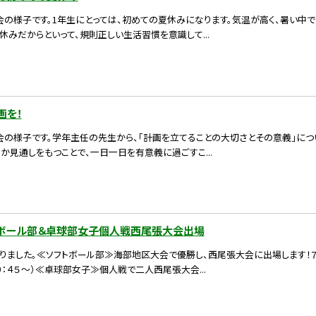
会の様子です。1年生にとっては、初めての夏休みになります。気温が高く、暑い中
休みだからといって、規則正しい生活習慣を意識して...
画を！
会の様子です。学年主任の先生から、「計画を立てることの大切さとその意義」につ
か見通しをもつことで、一日一日を有意義に過ごすこ...
ボール部＆卓球部女子個人戦西尾張大会出場
りました。≪ソフトボール部≫海部地区大会で優勝し、西尾張大会に出場します！７
１０：４５～）≪卓球部女子≫個人戦で二人西尾張大会...