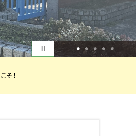
1
2
3
4
5
こそ！