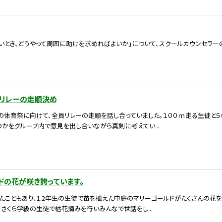
辛いとき、どうやって周囲に助けを求めればよいか」について、スクールカウンセラー
リレーの走順決め
の体育祭に向けて、全員リレーの走順を話し合っていました。１００ｍ走る生徒と
かをグループ内で意見を出し合いながら真剣に考えてい...
ドの花が咲き誇っています。
たこともあり、1.2年生の生徒で苗を植えた中庭のマリーゴールドがたくさんの花
さくら学級の生徒で枯花摘みを行いみんなで世話をし...