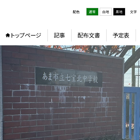
配色
通常
白地
黒地
文字
トップページ
記事
配布文書
予定表