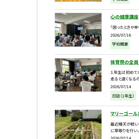
心の健康講座
「困ったときや
2026/07/16
学校概要
体育祭の全員
１年生は初めて
走ると速くなるの
2026/07/14
日誌（1年生）
マリーゴール
最近晴天が続い
に草取りを行い、
2026/07/14